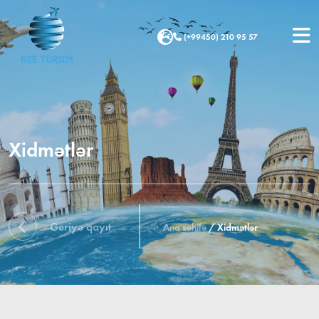
(+99450) 210 95 57
Xidmətlər
Geriyə qayıt
Ana səhifə
/
Xidmətlər