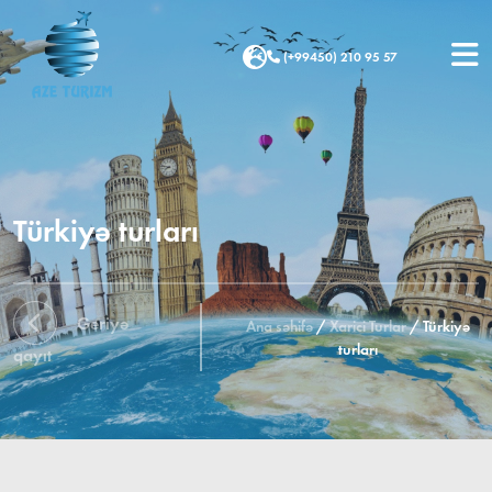
(+99450) 210 95 57
Türkiyə turları
Geriyə
Ana səhifə
/
Xarici Turlar
/
Türkiyə
turları
qayıt