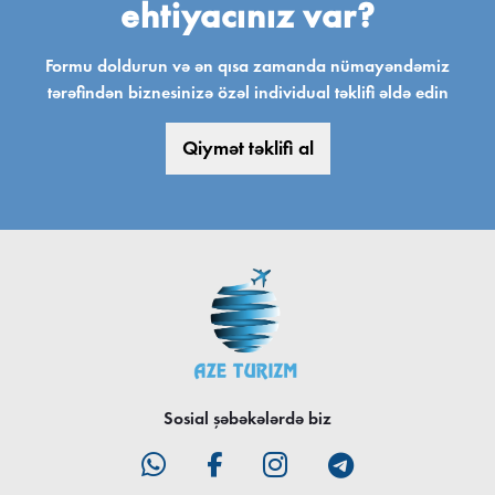
ehtiyacınız var?
Formu doldurun və ən qısa zamanda nümayəndəmiz
tərəfindən biznesinizə özəl individual təklifi əldə edin
Qiymət təklifi al
Sosial şəbəkələrdə biz