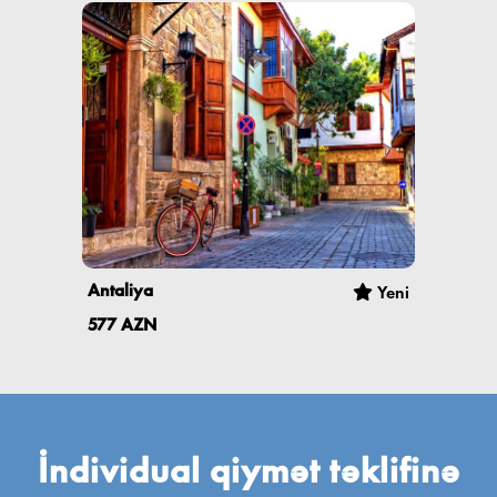
Antaliya
Yeni
577 AZN
İndividual qiymət təklifinə