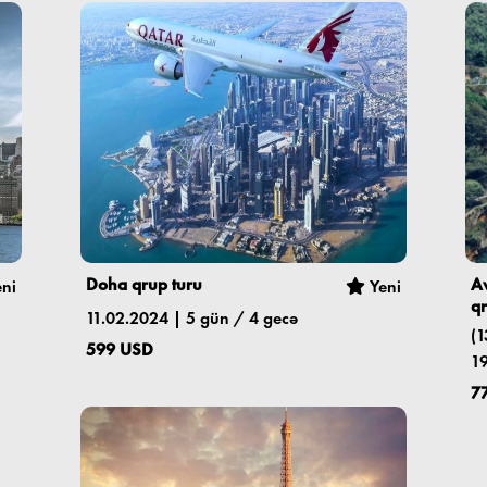
Doha qrup turu
Av
ni
Yeni
qr
11.02.2024 | 5 gün / 4 gecə
(1
599 USD
1
7