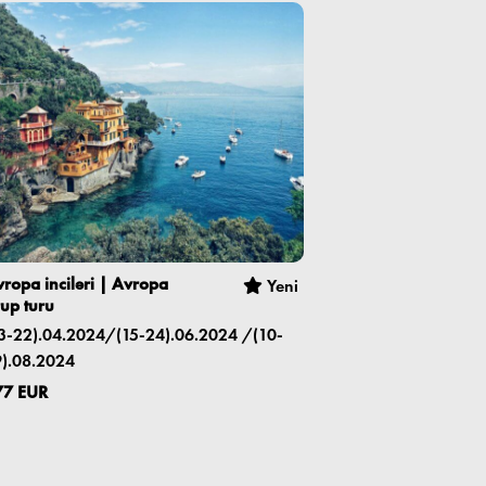
ropa inciləri | Avropa
Yeni
up turu
3-22).04.2024/(15-24).06.2024 /(10-
9).08.2024
77 EUR