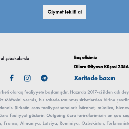
Qiymət təklifi al
Baş ofisimiz
ial şəbəkələrdə
Dilarə Əliyeva Küçəsi 235A,
Xəritədə baxın
əti olaraq fəaliyyətə başlamışdır. Hazırda 2017-ci ildən adı dəyi
 töhfəsini vermiş, bu sahədə tanınmış şirkətlərdən birinə çevril
əndir. Şirkətin əsas fəaliyyət sahələri: İstirahət, müalicə, biz
ə fəaliyyət göstərir. Outgoing üzrə turirstlərimizin ən çox seçi
, Fransa, Almaniya, Latviya, Ruminiya, Özbəkistan, Türkmənistan