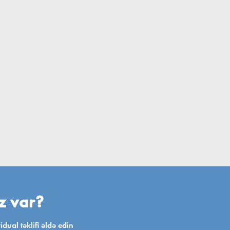
ız var?
ual təklifi əldə edin