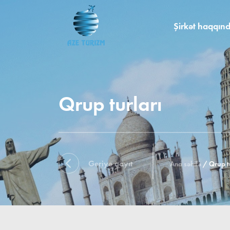
Şirkət haqqın
Qrup turları
Geriyə qayıt
Ana səhifə
/
Qrup t