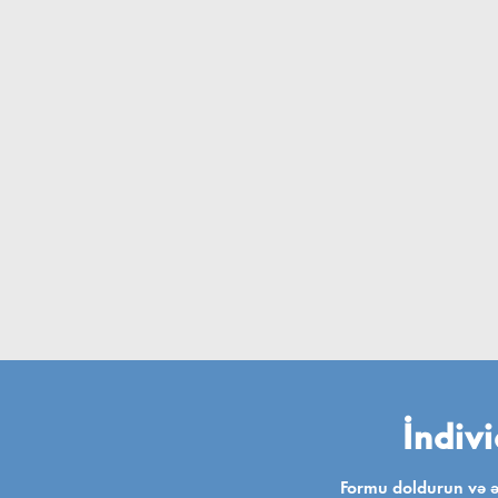
İndivi
Formu doldurun və ən