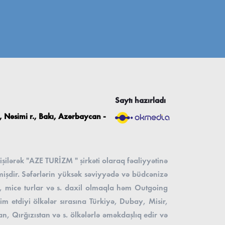
Saytı hazırladı
 Nəsimi r., Bakı, Azərbaycan -
şilərək "AZE TURİZM " şirkəti olaraq fəaliyyətinə
mişdir. Səfərlərin yüksək səviyyədə və büdcənizə
nes, mice turlar və s. daxil olmaqla həm Outgoing
m etdiyi ölkələr sırasına Türkiyə, Dubay, Misir,
, Qırğızıstan və s. ölkələrlə əməkdaşlıq edir və