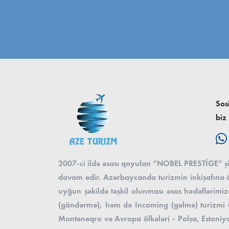
Sos
biz
2007-ci ildə əsası qoyulan “NOBEL PRESTİGE” şirk
davam edir. Azərbaycanda turizmin inkişafına öz
uyğun şəkildə təşkil olunması əsas hədəflərimizd
(göndərmə), həm də Incoming (gəlmə) turizmi üzr
Monteneqro və Avropa ölkələri - Polşa, Estoniya