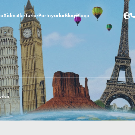
da
Xidmətlər
Turlar
Partnyorlar
Bloq
Əlaqə
urları