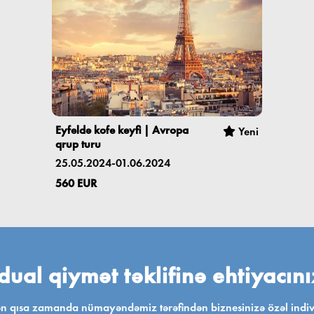
Eyfeldə kofe keyfi | Avropa
Yeni
qrup turu
25.05.2024-01.06.2024
560 EUR
dual qiymət təklifinə ehtiyacın
 qısa zamanda nümayəndəmiz tərəfindən biznesinizə özəl individ